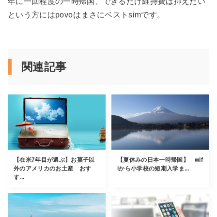
年に一回程度の一時帰国、できるだけ維持費は抑えたい
という方にはpovo
はまさにベストsimです。
関連記事
【在米7年目が選ぶ】お菓子以
【夏休みの日本一時帰国】 wif
外のアメリカのお土産 おす
iから小学校の短期入学ま...
す...